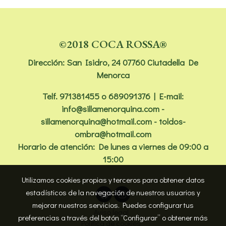
©2018 COCA ROSSA®
Dirección: San Isidro, 24 07760 Ciutadella De
Menorca
Telf.
971381455
o 689091376 | E-mail:
info@sillamenorquina.com -
sillamenorquina@hotmail.com - toldos-
ombra@hotmail.com
Horario de atención: De lunes a viernes de 09:00 a
15:00
Utilizamos cookies propias y terceros para obtener datos
estadísticos de la navegación de nuestros usuarios y
mejorar nuestros servicios. Puedes configurar tus
Aviso legal
preferencias a través del botón “Configurar” o obtener más
Política de cookies