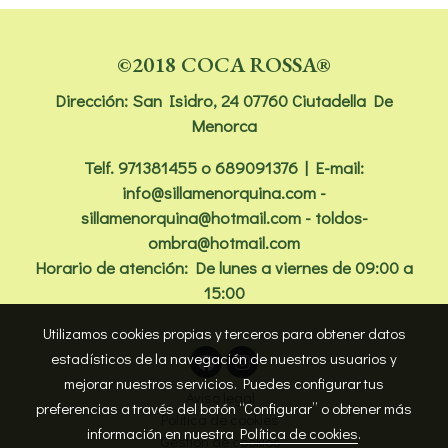
©2018 COCA ROSSA®
Dirección: San Isidro, 24 07760 Ciutadella De
Menorca
Telf.
971381455
o 689091376 | E-mail:
info@sillamenorquina.com -
sillamenorquina@hotmail.com - toldos-
ombra@hotmail.com
Horario de atención: De lunes a viernes de 09:00 a
15:00
Utilizamos cookies propias y terceros para obtener datos
estadísticos de la navegación de nuestros usuarios y
mejorar nuestros servicios. Puedes configurar tus
Aviso legal
preferencias a través del botón “Configurar” o obtener más
Política de cookies
información en nuestra
Política de cookies
.
Gestión de cookies