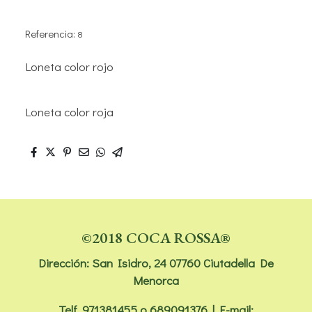
Referencia:
8
Loneta color rojo
Loneta color roja
©2018 COCA ROSSA®
Dirección: San Isidro, 24 07760 Ciutadella De
Menorca
Telf.
971381455
o 689091376 | E-mail: